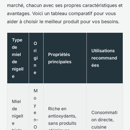
marché, chacun avec ses propres caractéristiques et
avantages. Voici un tableau comparatif pour vous
aider à choisir le meilleur produit pour vos besoins.
Type
O
de
ri
Utilisations
miel
Propriétés
gi
recommand
de
principales
n
ées
nigell
e
e
M
o
Miel
y
de
Riche en
e
Consommati
nigell
antioxydants,
n-
on directe,
e
sans produits
O
cuisine