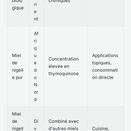
biolo
chimiques
ri
gique
e
nt
Af
ri
q
Miel
u
Applications
Concentration
de
e
topiques,
élevée en
nigell
d
consommati
thymoquinone
e pur
u
on directe
N
or
d
Miel
de
Di
Combiné avec
nigell
v
d'autres miels
Cuisine,