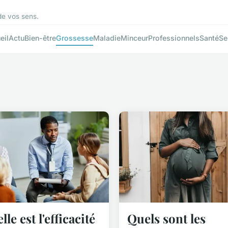
 de vos sens.
eil
Actu
Bien-être
Grossesse
Maladie
Minceur
Professionnels
Santé
Se
lle est l'efficacité
Quels sont les