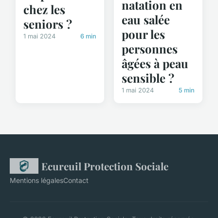
natation en
chez les
eau salée
seniors ?
pour les
1 mai 2024
6 min
personnes
âgées à peau
sensible ?
1 mai 2024
5 min
Ecureuil Protection Sociale
Mentions légales
Contact